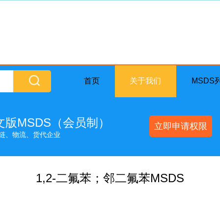
首页
关于我们
MSDS
英文版MSDS（会员制）
立即申请权限
链、物流、货代企业
1,2-二氟苯；邻二氟苯MSDS