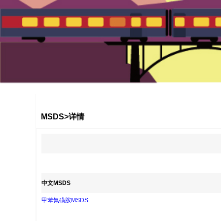
1
2
3
MSDS>详情
中文MSDS
甲苯氟磺胺MSDS