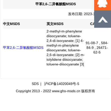
甲苯2,6-二异氰酸酯MSDS
发布日期: 2023-12-15
中文MSDS
英文MSDS
CAS No.
2-methyl-m-phenylene
diisocyanate; toluene-
2,4-di-isocyanate; [1] 4-
91-08-7 , 584-
methyl-m-phenylene
甲苯2,6-二异氰酸酯MSDS
84-9 , 26471-
diisocyanate; toluene-
62-5
2,6-di-isocyanate; [2] m-
tolylidene diisocyanate;
toluene-diisocyanate [3]
SDS
|
沪ICP备14020049号-5
Copyright 2013 - 2022 www.ghs-msds.cn 版权所有