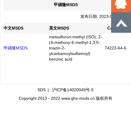
甲磺隆MSDS
发布日期: 2023-07-12
中文MSDS
英文MSDS
CAS No.
metsulfuron-methyl (ISO); 2-
(4-methoxy-6-methyl-1,3,5-
甲磺隆MSDS
triazin-2-
74223-64-6
ylcarbamoylsulfamoyl)
benzoic acid
SDS
|
沪ICP备14020049号-5
Copyright 2013 - 2022 www.ghs-msds.cn 版权所有